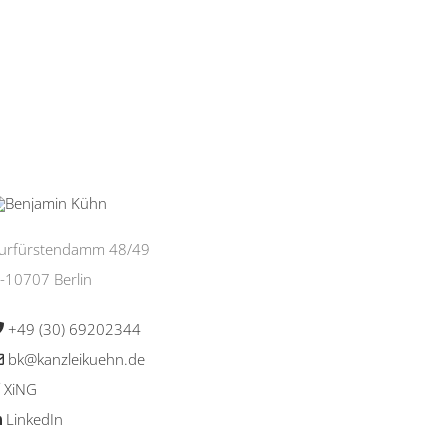
urfürstendamm 48/49
-10707 Berlin
+49 (30) 69202344
bk@kanzleikuehn.de
XiNG
LinkedIn