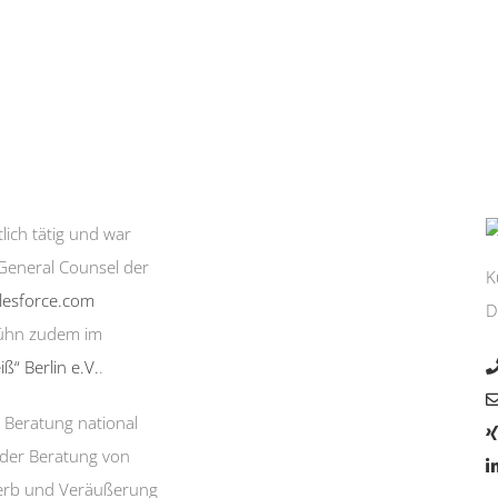
lich tätig und war
eneral Counsel der
K
lesforce.com
D
Kühn zudem im
ß“ Berlin e.V.
.
r Beratung national
 der Beratung von
werb und Veräußerung